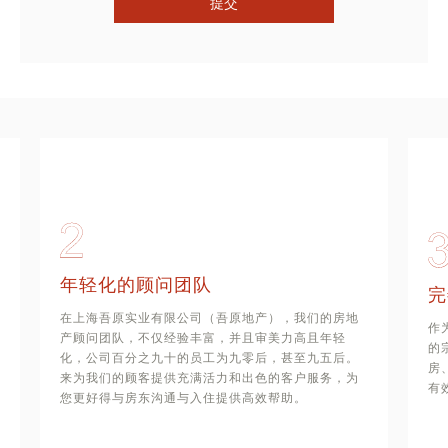
提交
年轻化的顾问团队
完
在上海吾原实业有限公司（吾原地产），我们的房地
作
产顾问团队，不仅经验丰富，并且审美力高且年轻
的
化，公司百分之九十的员工为九零后，甚至九五后。
房
来为我们的顾客提供充满活力和出色的客户服务，为
有
您更好得与房东沟通与入住提供高效帮助。